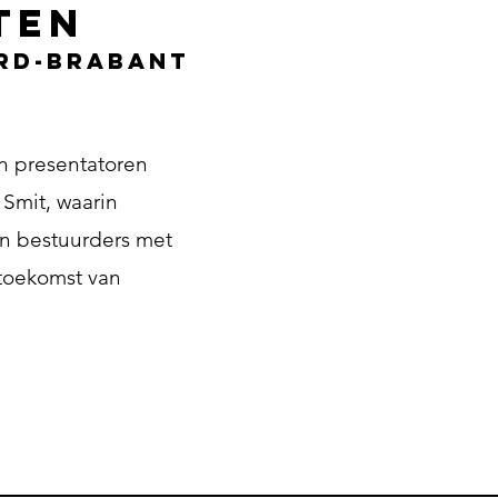
ten
rd-Brabant
n presentatoren
Smit, waarin
n bestuurders met
 toekomst van